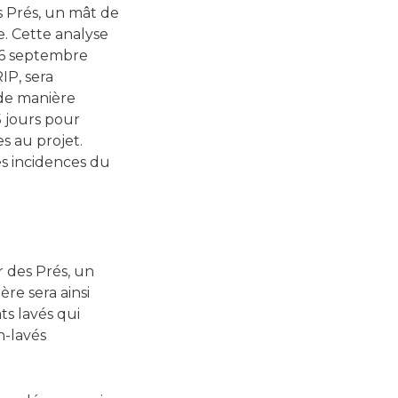
s Prés, un mât de
e. Cette analyse
e 6 septembre
IP, sera
 de manière
5 jours pour
s au projet.
es incidences du
 des Prés, un
ère sera ainsi
ts lavés qui
n-lavés