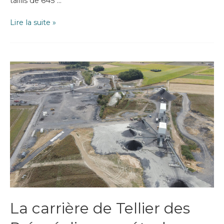
taillis de 645 …
2600
Lire la suite »
arbres
plantés
en
1
an…
Yes
we
plant
!
La carrière de Tellier des