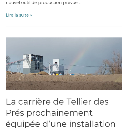
nouvel outil de production prévue …
La
Lire la suite »
carrière
de
Tellier
des
Prés
:
permis
accordé
pour
l’installation
électrique
de
moyenne
tension
La carrière de Tellier des
Prés prochainement
équipée d’une installation