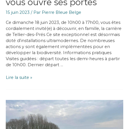
vous ouvre ses portes
15 juin 2023
/ Par
Pierre Bleue Belge
Ce dimanche 18 juin 2023, de 10h00 à 17h00, vous êtes
cordialement invité(e) à découvrir, en famille, la carrière
de Tellier-des-Prés Ce site exceptionnel est désormais
doté d’installations ultramodernes. De nombreuses
actions y sont également implémentées pour en
développer la biodiversité. Informations pratiques
Visites guidées : départ toutes les demi-heures à partir
de 10h00. Dernier départ …
Sagrex
Lire la suite »
Tellier-
des-
Prés
vous
ouvre
ses
portes