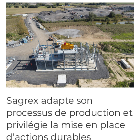
surface
de
Sagrex
sur
le
site
de
la
carrière
de
Tellier
des
Prés
Sagrex adapte son
processus de production et
privilégie la mise en place
d’actions durables