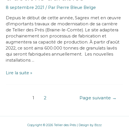
8 septembre 2021
/ Par
Pierre Bleue Belge
Depuis le début de cette année, Sagrex met en œuvre
d’importants travaux de modernisation de sa carrière
de Tellier des Prés (Braine-le-Comte). Le site adaptera
prochainement son processus de fabrication et
augmentera sa capacité de production. À partir d’août
2022, ce sont ainsi 600.000 tonnes de granulats lavés
qui seront fabriquées annuellement. Les nouvelles
installations …
Sagrex
Lire la suite »
adapte
son
processus
Navigation
de
1
2
Page suivante
→
des
production
articles
et
privilégie
la
Copyright © 2026 Tellier des Prés | Design by
Bzzz
mise