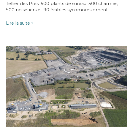
Tellier des Prés. 500 plants de sureau, 500 charmes,
500 noisetiers et 90 érables sycomores ornent …
1590
Lire la suite »
arbres
plantés
sur
le
site
de
la
carrière
de
Tellier
des
Prés…
Yes
we
plant !