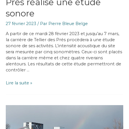
Prés réalise une étude
sonore
27 février 2023
/ Par
Pierre Bleue Belge
A partir de ce mardi 28 février 2023 et jusqu’au 7 mars,
la carrière de Tellier des Prés procèdera à une étude
sonore de ses activités. L’intensité acoustique du site
sera mesurée par cinq sonomètres. Ceux-ci sont placés
dans la carrière même et chez quatre riverains
alentours. Les résultats de cette étude permettront de
contrôler …
La
Lire la suite »
carrière
de
Tellier
des
Prés
réalise
une